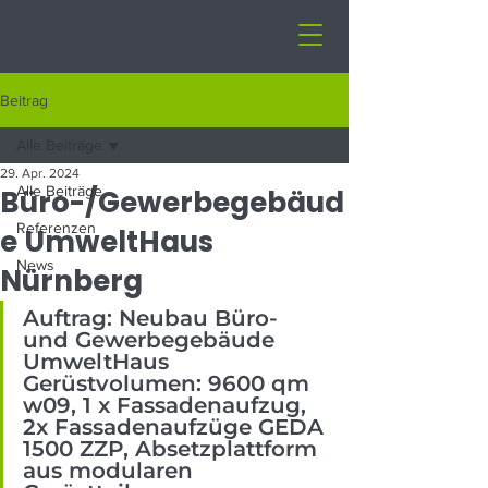
Beitrag
Alle Beiträge
29. Apr. 2024
Alle Beiträge
Büro-/Gewerbegebäud
Referenzen
e UmweltHaus
News
Nürnberg
Auftrag: Neubau Büro- 
und Gewerbegebäude 
UmweltHaus
Gerüstvolumen
: 9600 qm 
w09, 1 x Fassadenaufzug, 
2x Fassadenaufzüge GEDA 
1500 ZZP, Absetzplattform 
aus modularen 