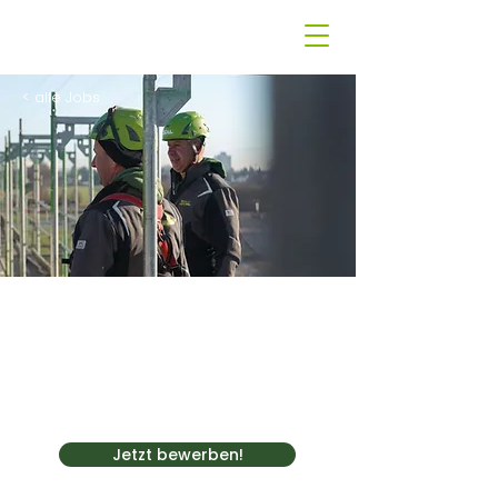
< alle Jobs
Kolonnenführer
(m/w/d) München
München, Deutschland
Festanstellung
Jetzt bewerben!